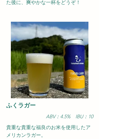
た後に、爽やかな一杯をどうぞ！
​ふくラガー
ABV：4.5
% IBU：1
0
貴重な貴重な福良のお米を使用したア
メリカンラガー。