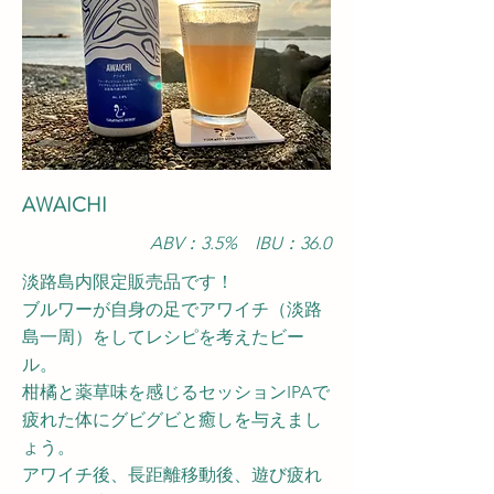
AWAICHI
ABV：3.5
% IBU：36.0
淡路島内限定販売品です！
ブルワーが自身の足でアワイチ（淡路
島一周）をしてレシピを考えたビー
ル。
柑橘と薬草味を感じるセッションIPAで
疲れた体にグビグビと癒しを与えまし
ょう。
アワイチ後、長距離移動後、遊び疲れ