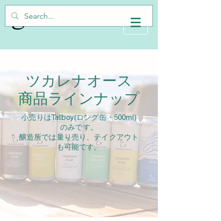
ツカレナオース
​商品ラインナップ
小売りはTallboy(ロング缶・500ml)
のみです。
​醸造所では量り売り、テイクアウト
も可能です。