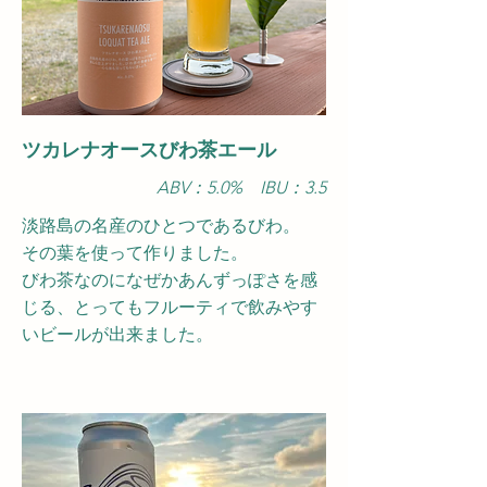
ツカレナオースびわ茶エール
ABV：5.0
​% IBU：3.5
淡路島の名産のひとつであるびわ。
その葉を使って作りました。
びわ茶なのになぜかあんずっぽさを感
じる、とってもフルーティで飲みやす
いビールが出来ました。