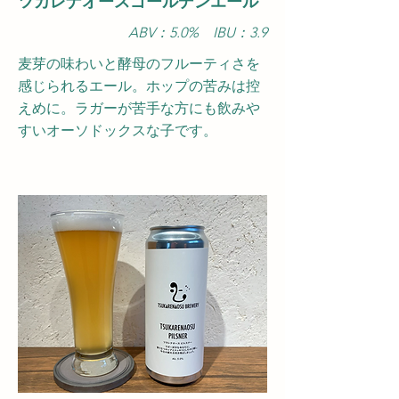
ツカレナオースゴールデンエール
ABV：5.0
​% IBU：3.9
麦芽の味わいと酵母のフルーティさを
感じられるエール。ホップの苦みは控
えめに。ラガーが苦手な方にも飲みや
すいオーソドックスな子です。