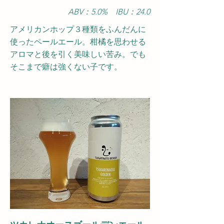
ABV：5.0
​% IBU：24.0
アメリカンホップ３種類をふんだんに
使ったペールエール。柑橘を思わせる
アロマと後を引く美味しい苦み。でも
そこまで癖は強くない子です。